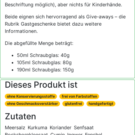
Beschriftung möglich), aber nichts für Kinderhände.
Beide eignen sich hervorragend als Give-aways – die
Rubrik Gastgeschenke bietet dazu weitere
Informationen.
Die abgefüllte Menge beträgt:
50ml Schraubglas: 40g
105ml Schraubglas: 80g
190ml Schraubglas: 150g
Dieses Produkt ist
ohne Konservierungsstoffe
frei von Farbstoffen
ohne Geschmacksverstärker
glutenfrei
handgefertigt
Zutaten
Meersalz
Kurkuma
Koriander
Senfsaat
Bockshornkleesaat
Cumin
Ingwer
Fenchel